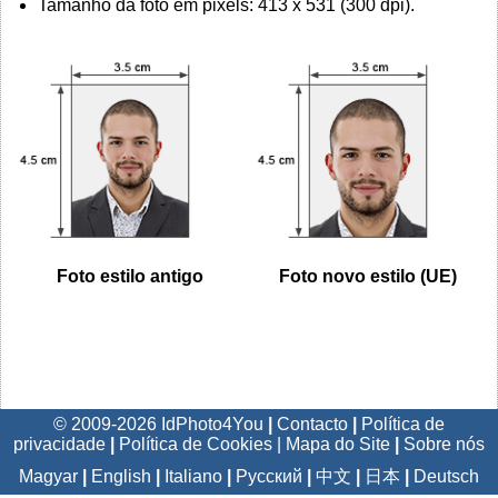
Tamanho da foto em pixels: 413 x 531 (300 dpi).
Foto estilo antigo
Foto novo estilo (UE)
© 2009-2026 IdPhoto4You
|
Contacto
|
Política de
privacidade
|
Política de Cookies
|
Mapa do Site
|
Sobre nós
Magyar
|
English
|
Italiano
|
Русский
|
中文
|
日本
|
Deutsch